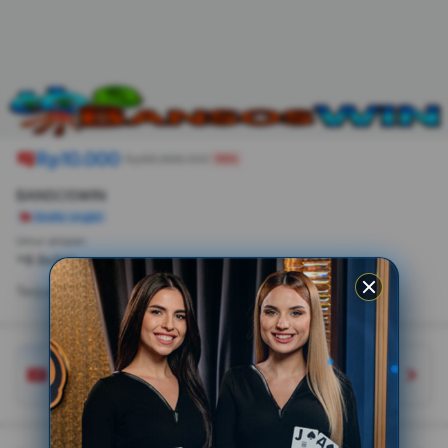
7.31734 11.925 5.92804
14.2139 5.92804C15.3033
5.92804 16.4528 6.12794
16.4528
6.12794V8.6067H15.1934C13.954
8.6067 13.5642 9.38631
13.5642
10.1759V12.065H16.3328L15.8931
14.9735H13.5642V22C18.3418
Rp10.000
Rp88.888.000
98%
21.2504 22 17.0825 22
12.065L21.99 12.055Z">
BANSOSWIN
Gratis ongkir
Umur simpan
>6 bulan
Terjual 888.888
5,0
(20k)
Voucher seller diskon hingga Rp28.789
Ada 63 promo/voucher seller untukmu.