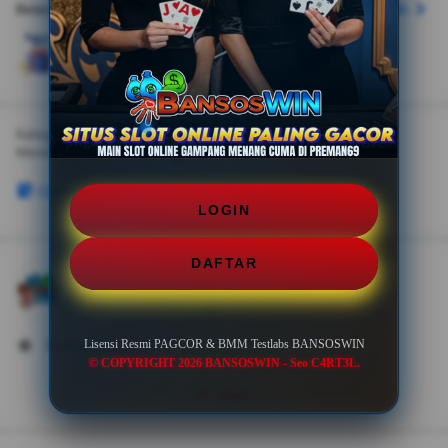
Belanja Rp888.888, dapat 1 hadiah gratis
Tambah
Kategori
GADGET
Merek
BANSOSWIN
Claim Bonus Gadget 100% (tanpa syarat)
LOGIN
DAFTAR
BANSOSWIN STORE
Official Store
Top Rated
Rating seller:
97%
Lisensi Resmi PAGCOR & BMM Testlabs BANSOSWIN
© COPYRIGHT 2026 BANSOSWIN - Seo C4RT3L.
Ikuti