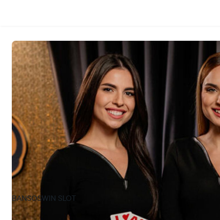
BANSOSWIN SLOT